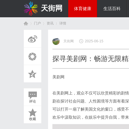
天街网
体育健康
生活百科
门户
资讯
详情
美食文化
天街网
2025-06-15
首
›
›
›
探寻美剧网：畅游无限精
美剧网
在美剧网上，观众不仅可以欣赏精彩的剧情
剧在探讨社会问题、人性困境等方面有着深
评论
页
可以打开一扇了解美国文化的窗口，感受不
欢乐中汲取知识，在娱乐中提升自我，带来
收藏