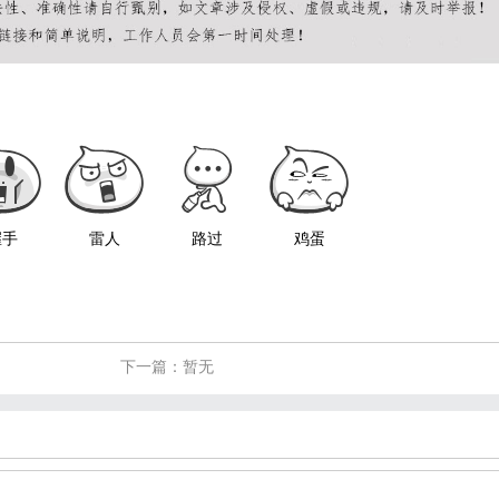
握手
雷人
路过
鸡蛋
下一篇：暂无