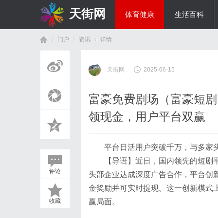
天街网
体育健康
生活百科
门户
资讯
详情
美食文化
天街网
2025-06-15
首
›
›
›
富豪免费剧场（富豪短剧
领现金，用户平台双赢
平台日活用户突破千万，与多家
【导语】近日，国内领先的短剧
评论
头部企业达成深度广告合作，平台创新
页
金奖励并可实时提现。这一创新模式上
收藏
赢局面。