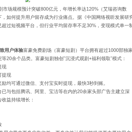
剧市场规模预计突破800亿元，年增长率达120%（艾瑞咨询数
下，如何提升用户留存成为行业痛点。据《中国网络视听发展研
已超过短视频平台，但行业平均留存率不足30%，变现模式单一
致用户体验
富豪免费剧场（富豪短剧）平台拥有超过1000部独
等20余个品类。富豪短剧独创"沉浸式观剧+福利领取"模式：
提现
可提现
奖励均可通过微信、支付宝实时提现，最快3秒到账。
台已与包括腾讯、阿里、宝洁等在内的20余家头部广告主建立深
告收益持续增长：
放