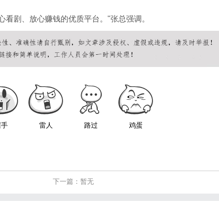
心看剧、放心赚钱的优质平台。"张总强调。
握手
雷人
路过
鸡蛋
下一篇：暂无