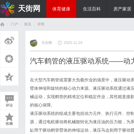
天街网
体育健康
生活百科
房产家居
门户
资讯
详情
美食文化
天街网
2025-11-24
首
›
›
›
汽车鹤管的液压驱动系统——动
在大型汽车
鹤管
或需要大负载作业的场景中，液压驱动
臂体伸缩和旋转的核心动力来源。液压驱动系统通过液
械运动，实现鹤管的精准定位和稳定作业，其性能直接
的核心保障。
评论
页
液压驱动系统的组成主要包括动力元件、执行元件、控
源，通过电机驱动将机械能转化为液压油的压力能，为
收藏
缸用于驱动鹤管臂体的伸缩运动，液压马达则用于驱动