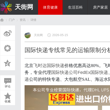
天街网
体育健康
生活百科
房产家居
门户
资讯
详情
美食文化
天街网
2026-05-15
首
›
›
›
国际快递专线常见的运输限制分析
北京
飞时达
国际快递
价格优惠高达80%。
务，专业代理
国际快递公司
FedEx国际快递
递
公司的特快专递、大包航空SAL、海运水
评论
页
收藏