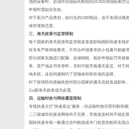
池的设备时，必须符合国际民航组织(ICAO)和国际航空
申报时需如实告知。
对于新兴产品类别，如衍生的CBD制品，由于各国法规
保持谨慎态度。
三、海关政策与监管限制
每个国家的海关政策和监管框架直接影响国际快递专线
性等有严格审核要求。不符合申报要求的小包裹可能被
部分国家实施进口配额、反倾销税、低价申报处罚等措
单、原产地证书等资料，否则可能导致通关延迟。对于
纳关税，这也间接制约了货物体积和价值的选择。
时下疫情防控措施依然对部分国家的通关流程造成影响
Zui新海关政策成为必需。
四、运输时效与网络覆盖限制
专线快递主打“快速直达”服务，但运输时效仍受到航班
二三级城市的派送网络尚不完善，导致派送时间不稳定
国际快递专线一般通过合约航线或专门租赁的航班实现