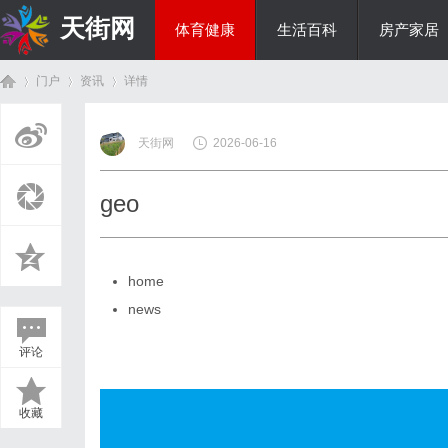
天街网
体育健康
生活百科
房产家居
门户
资讯
详情
美食文化
天街网
2026-06-16
首
›
›
›
geo
home
news
评论
页
收藏