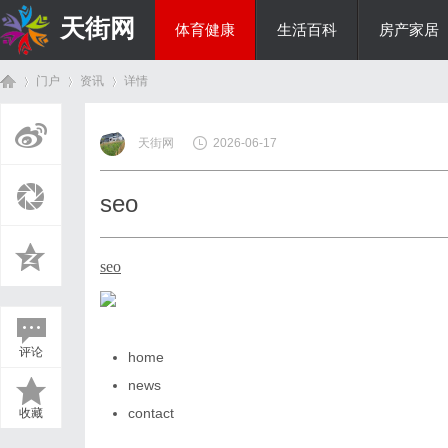
天街网
体育健康
生活百科
房产家居
门户
资讯
详情
美食文化
天街网
2026-06-17
首
›
›
›
seo
seo
评论
home
页
news
contact
收藏