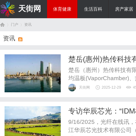
天街网
体育健康
生活百科
房产家居
门户
资讯
美食文化
资讯
首
›
›
楚岳(惠州)热传科技
楚岳（惠州）热传科技有
均温板(VaporChamber)、
及液冷(LiquidCooli
天街网
2025-12-29
4
15000㎡，是集研发、
集聚了一批专业的技术骨干
专访华辰芯光：“ID
页
能力， 助力AI算力
9/16/2025，光纤在线讯
江华辰芯光技术有限公司（