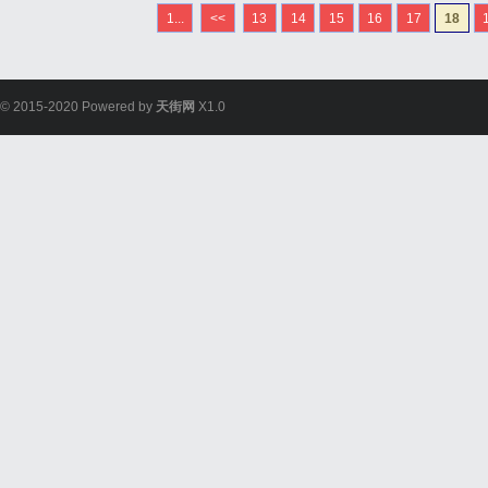
选购德国优质商品。首先，B
1...
<<
13
14
15
16
17
18
成立于1921年，是德国创新
© 2015-2020 Powered by
天街网
X1.0