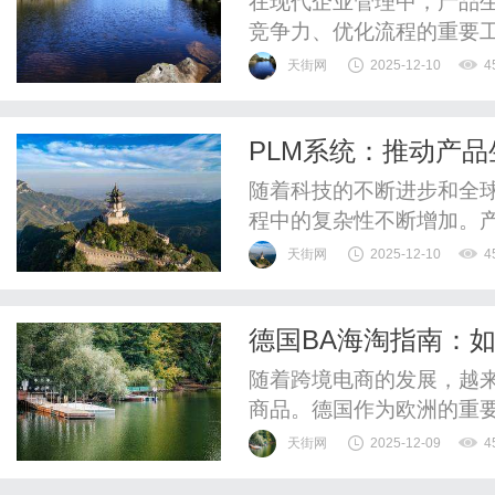
在现代企业管理中，产品生
竞争力、优化流程的重要工
发、生产到最终退市的整
天街网
2025-12-10
4
平台。本文将深入探讨PL
用，帮助企业更好地理解和
PLM系统：推动产
产品生命周期管理（PLM）
随着科技的不断进步和全
程中的复杂性不断增加。
（ProductLifecycl
天街网
2025-12-10
4
业提升效率、降低成本、
PLM系统的定义、功能、
德国BA海淘指南：
PLM系统？产品生命周期管
随着跨境电商的发展，越
商品。德国作为欧洲的重
高品质商品，因而成为海淘
天街网
2025-12-09
4
淘”这一关键词，详细介绍