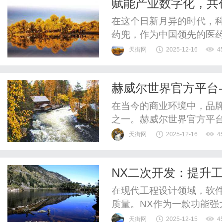
赋能产业数字化，共
子们来说，长时间盯着屏幕
在这个日新月异的时代，
药兜，作为中国领先的医
持续发展、创新技术为核
天街网
2025-12-16
4
展落地。目前药兜共合作上
客户约60万家，交易规模超
赫威尔世界官方平台-H
打造自有品牌产品矩阵，向供
品牌宣传
在当今的商业环境中，品
之一。赫威尔世界官方平台（
台，为优质商家提供了一
天街网
2025-12-16
4
业可以充分展示其产品特
青睐。首先，赫威尔世界
NX二次开发：提升
服务。通过平台的资源，商
在现代工程设计领域，软
质量。NX作为一款功能强大
计、模具设计、逆向工程
天街网
2025-12-15
4