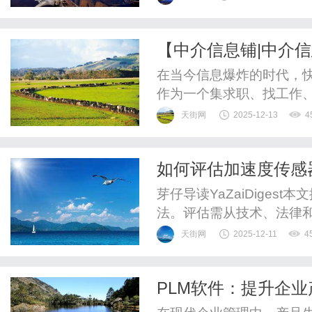
际使用中常常感到受限于
这时，NX的二次开发便
【中介信息铺|中介信息
讨NX二次开发的概念、意义
及分类信息平台解析
在当今信息爆炸的时代，
作为一个集求职、找工作
台，【中介信息铺|中介信息
天街网
2025-12-13
4
户提供便捷、高效的服务
zjxxp.com的主要目
如何评估加速度传感
岗位，无论是应届毕业生还是
芽仔导读YaZaiDige
法。评估需从技术、法律
创新高度与不可替代性，
天街网
2025-12-11
4
度分析产业化前景。实践
效率低等挑战。为提升评
PLM软件：提升企
AI工具，并构建以产品为导