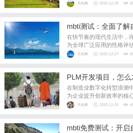
事长刘志华先生及CTO魏
天街网
2025-12-29
4
两年，自上海慕尼黑展首
略上实现了哪些跨越？本次
mbti测试：全面了解
司，是一家IDM模式运行...
在快节奏的现代生活中，许
为全球广泛应用的性格评
特质，成为自我认知的重
天街网
2025-12-27
4
感的底层差异，更通过16
划、人际关系优化提供关键
PLM开发项目，怎
1、性格维度的四象限划分MB
在制造业数字化转型浪潮中
为企业提升创新效率的核心
求管理混乱、跨部门协作
天街网
2025-12-23
4
如何破解这一困局？本文将
开发项目的成功要素，为制
mbti免费测试：开
径。一、PLM开发项目成功