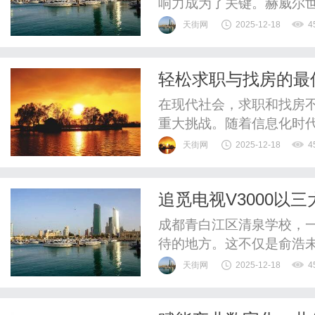
响力成为了关键。赫威尔世界
商家产品推广与品牌宣传
天街网
2025-12-18
4
且高效的解决方案。首先
的技术支持，为商家搭建
轻松求职与找房的最
业的优质商家，产品种类涵盖
在现代社会，求职和找房
重大挑战。随着信息化时
工具。在这方面，"【中介信息
天街网
2025-12-18
4
一个方便、快捷的平台，
针对求职和找工作的需求，z
追觅电视V3000以
论是应届毕业生还是在职人员
之光
成都青白江区清泉学校，一
待的地方。这不仅是俞浩未
更是政社校企协同落实科
天街网
2025-12-18
4
与，不仅为孩子们带来了追
孩子们也能享受到良好的