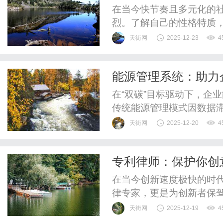
在当今快节奏且多元化的
烈。了解自己的性格特质
为职业选择、人际关系处理
天街网
2025-12-23
4
是一个便捷且有效的工具
旅。接下来，就让我们一同
能源管理系统：助力
MBTI全称为迈尔斯-布里格
在“双碳”目标驱动下，企
传统能源管理模式因数据
准定位能耗痛点，更无法
天街网
2025-12-20
4
物联网、大数据与人工智
全流程闭环，为企业提供
专利律师：保护你创
化转型不仅能帮助企业降低10
在当今创新速度极快的时
律专家，更是为创新者保
工作内容、必要性以及如
天街网
2025-12-19
4
供有效的法律保护。一、