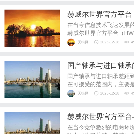
他们专注于处理与专利相
赫威尔世界官方平台-H
予发明人的一种专有权。专
品牌宣传
在当今信息技术飞速发展
赫威尔世界官方平台（HWL
技术支持，成为优质商家
天街网
2025-12-18
4
赫威尔世界官方平台的优
和产品推广。首先，赫威
国产轴承与进口轴承
境。无论是大型企业还是中
国产轴承与进口轴承差距
在可接受的范围内，主要
展，在技术能力、品牌影
天街网
2025-12-18
4
必须要努力追赶的方面。
验及时，并且有国内供应
赫威尔世界官方平台-H
承、交叉滚子轴承、圆柱滚
与品牌宣传的理想选
在当今竞争激烈的电商环