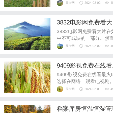
爪批发供应商开始。在这
天街网
2024-02-02
4
您从源头把控鲜味，选择最
商的信誉首先，要购买冷
3832电影网免费看
商，您需要对其信誉进行调
3832电影网免费看大片
中不可或缺的一部分。然
找更经济实惠的方式来欣赏
天街网
2024-02-02
4
生，为广大影迷提供了一个
供免费在线观看电影的平
9409影视免费在线
大片还是经典影片，你都可以
9409影视免费在线看最
选择在网络上观看电视剧。
为备受瞩目的一员。它以
天街网
2024-02-01
4
视迷的关注。9409影视
剧、国内剧、韩剧、日剧
档案库房恒温恒湿管
作、喜剧还是历史剧，都能在9