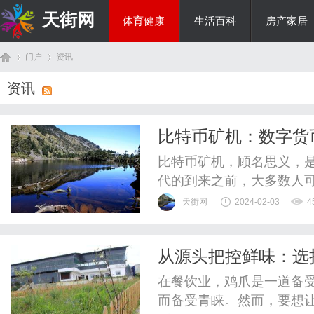
天街网
体育健康
生活百科
房产家居
门户
资讯
美食文化
资讯
首
›
›
比特币矿机：数字货
比特币矿机，顾名思义，
代的到来之前，大多数人
为了众多投资者和矿工的
天街网
2024-02-03
4
简单的词来形容：解密。
解密复杂的算法来产生新
从源头把控鲜味：选
能消耗，这就是比特币矿机
页
在餐饮业，鸡爪是一道备
而备受青睐。然而，要想