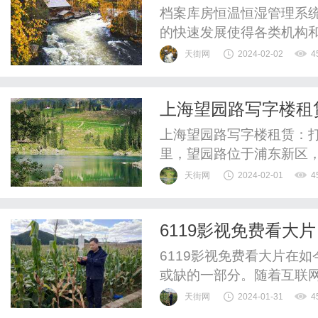
档案库房恒温恒湿管理系
的快速发展使得各类机构
于有着大量档案资料的库
天街网
2024-02-02
4
必不可少的一环。本文将
及其在数据保护方面的重
上海望园路写字楼租
湿管理系统的基本功能。这
上海望园路写字楼租赁：
里，望园路位于浦东新区
便利的交通和丰富的资源
天街网
2024-02-01
4
是初创公司还是大型企业
首先，望园路的交通便利
6119影视免费看大片
如东方路和金海路，连接着
6119影视免费看大片在
或缺的一部分。随着互联
6119影视免费看大片成为
天街网
2024-01-31
4
影视免费看大片是一个综