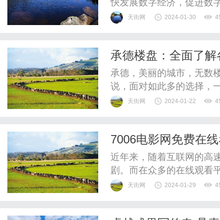
快发展数字经济，促进数
新时代电商产业新业态，
天街网
2024-01-30
4
案。爱华致力于：1.为所
创业平台。2.力挺中国制
承德楼盘：全面了解
物平台。3.积极探索消费与
源
承德，美丽的城市，无数
说，面对如此多的选择，
楼盘情况，为您提供一些
天街网
2024-01-22
4
我们来了解承德市的整体
在经济发展和人口增长方
7006电影网免费在
进程，房地产市场也迅速崛
近年来，随着互联网的高
剧。而在众多的在线观看平
服务，成为了众多影迷的
天街网
2024-01-29
4
的电视剧资源，满足你对电
电视剧资源非常丰富。无