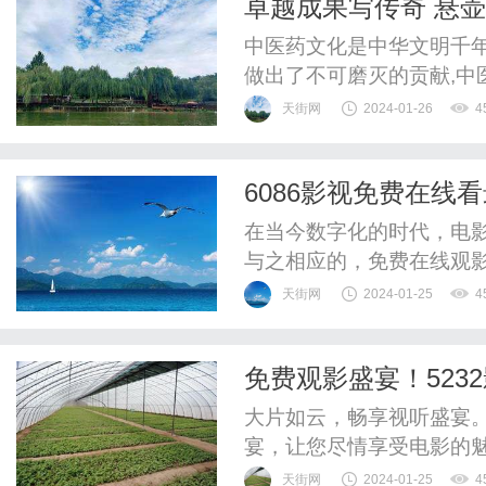
卓越成果写传奇 悬
剧还是现代剧，你都能在这
洪正
中医药文化是中华文明千年
做出了不可磨灭的贡献,中
代我们更要让优秀中医药文
天街网
2024-01-26
4
响应国家“健康中国”战略
作出杰出贡献的中医人物。
6086影视免费在线
男,汉族,1951年2月12日,生.
在当今数字化的时代，电
与之相应的，免费在线观影
为一家知名的在线观影平
天街网
2024-01-25
4
机会。6086影视拥有丰
影片。无论你是喜欢动作片
免费观影盛宴！523
能满足你的需求。只需要在网
大片如云，畅享视听盛宴。
宴，让您尽情享受电影的
一个真正的电影迷，您一定
天街网
2024-01-25
4