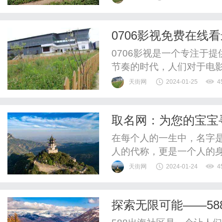
大片，无论是国内还是国
您都能在5232影院找到
0706影视免费在线
让您无需担心花费的问题，尽
0706影视是一个专注于
节奏的时代，人们对于电影
们的这一需求，为大家带
天街网
2024-01-25
4
论是最新上映的大片，还是
有各种类型的电影，包括
取名网：为您的宝宝
同观众的口味。而且，0706
在每个人的一生中，名字
人的代称，更是一个人的
是一件轻松的事情，因为
天街网
2024-01-24
4
传统文化和家族价值观。
运而生。取名网是一个专
探索无限可能——58
名服务。无论您希望为新生