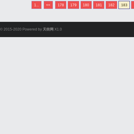
价。数码报价网汇集了各
1...
<<
178
179
180
181
182
183
个全面、便捷的比价平台。
© 2015-2020 Powered by
天街网
X1.0