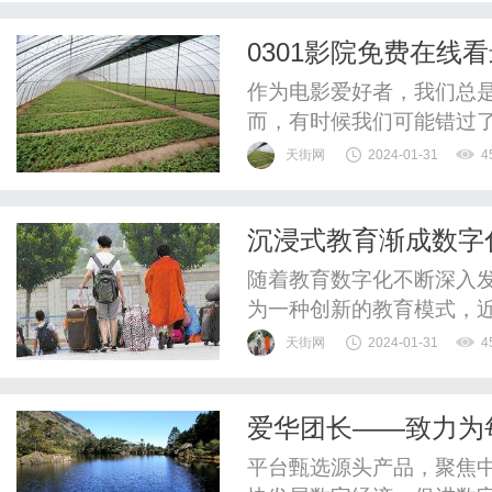
高清流畅的播放体验。不
0301影院免费在线
片、科幻片等，还涵盖了电
作为电影爱好者，我们总
而，有时候我们可能错过
的是，现在有了0301影
天街网
2024-01-31
4
0301影院是一个专门提
作、剧情、喜剧还是爱情
沉浸式教育渐成数字
器，输入www.0301影院.
随着教育数字化不断深入
为一种创新的教育模式，
式感受历史的痕迹，还是
天街网
2024-01-31
4
是利用智能技术产品为学生
学习的方方面面，成为更
爱华团长——致力为
的教育模式，更加注重学生
台
平台甄选源头产品，聚焦