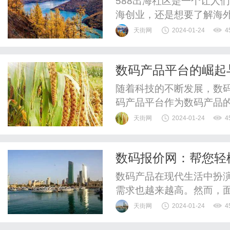
588出海社区是一个让人
海创业，还是想要了解海外
源和信息。作为一个出色的
天街网
2024-01-24
4
来的种种好处。首先，58
个社群中，你可以结识来
数码产品平台的崛起
验、分享知识，甚至找到潜
随着科技的不断发展，数
码产品平台作为数码产品
新技术。本文将探讨数码
天街网
2024-01-24
4
码产品平台可以被视为在
捷、多样化的购物体验。
数码报价网：帮您轻
品，并通过简单的操作完成
数码产品在现代生活中扮
需求也越来越高。然而，
具性价比的产品和最优惠
天街网
2024-01-24
4
数码报价网应运而生，帮