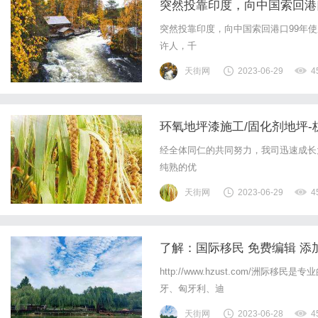
突然投靠印度，向中国索回港
突然投靠印度，向中国索回港口99年
许人，千
天街网
2023-06-29
4
环氧地坪漆施工/固化剂地坪
经全体同仁的共同努力，我司迅速成长
纯熟的优
天街网
2023-06-29
4
了解：国际移民 免费编辑 添
http://www.hzust.com/
牙、匈牙利、迪
天街网
2023-06-28
4