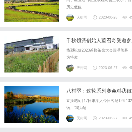
历史低位
天街网
2023-06-28
4
千秋领派创始人董召奇受邀参
热烈祝贺2023茶楼茶馆大会圆满落
为特邀
天街网
2023-06-27
4
八村塁：这轮系列赛会对我很
直播吧5月17日讯湖人今日客场126-
访。“我为这
天街网
2023-06-27
4