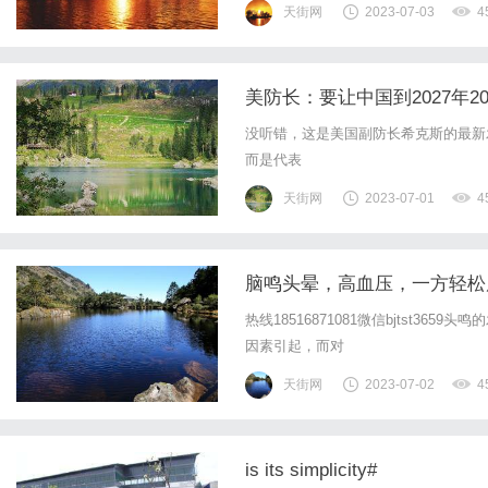
天街网
2023-07-03
4
美防长：要让中国到2027年2
没听错，这是美国副防长希克斯的最新
而是代表
天街网
2023-07-01
4
脑鸣头晕，高血压，一方轻松
热线18516871081微信bjtst
因素引起，而对
天街网
2023-07-02
4
is its simplicity#