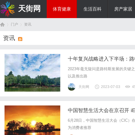
天街网
体育健康
生活百科
房产家居
门户
资讯
美食文化
资讯
首
›
›
十年复兴战略进入下半场：路
2023年毫无疑问是路特斯发展的关键之
以及推出路
天街网
2023-07-03
4
中国智慧生活大会在京召开 iE
页
6月28日，中国智慧生活大会（CIC
为消费者推荐