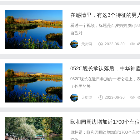
在感情里，有这3个特征的男
看过一个视频，标题是百岁奶奶质问98
自己对
天街网
2023-06-30
4
052C舰长承认落后，中华
052C舰长在近日参加的一场论坛上
了外界的关
天街网
2023-06-30
4
颐和园周边增加近1700个车位
原标题：颐和园周边增加近1700个车
路边