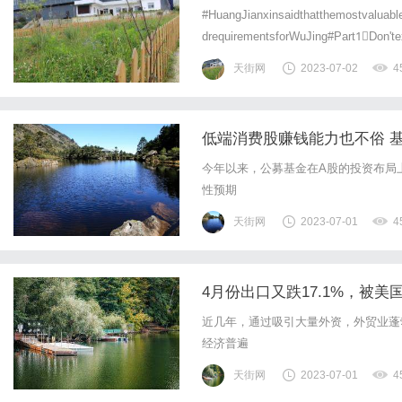
#HuangJianxinsaidthatthemostvaluable
drequirementsforWuJing#Part1⃣Don'tex
天街网
2023-07-02
4
低端消费股赚钱能力也不俗 基
今年以来，公募基金在A股的投资布局
性预期
天街网
2023-07-01
4
4月份出口又跌17.1%，被
近几年，通过吸引大量外资，外贸业蓬
经济普遍
天街网
2023-07-01
4